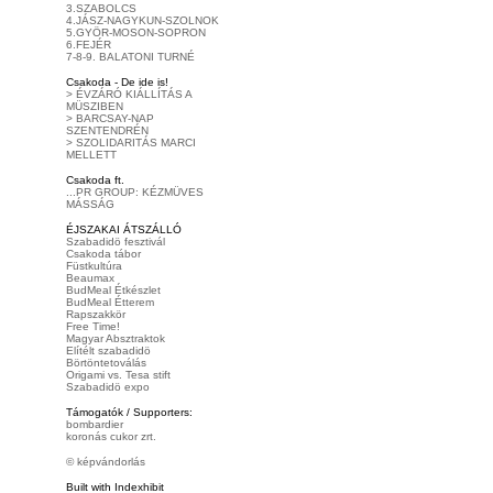
3.SZABOLCS
4.JÁSZ-NAGYKUN-SZOLNOK
5.GYÖR-MOSON-SOPRON
6.FEJÉR
7-8-9. BALATONI TURNÉ
Csakoda - De ide is!
> ÉVZÁRÓ KIÁLLÍTÁS A
MÜSZIBEN
> BARCSAY-NAP
SZENTENDRÉN
> SZOLIDARITÁS MARCI
MELLETT
Csakoda ft.
...PR GROUP: KÉZMÜVES
MÁSSÁG
ÉJSZAKAI ÁTSZÁLLÓ
Szabadidö fesztivál
Csakoda tábor
Füstkultúra
Beaumax
BudMeal Étkészlet
BudMeal Étterem
Rapszakkör
Free Time!
Magyar Absztraktok
Elítélt szabadidö
Börtöntetoválás
Origami vs. Tesa stift
Szabadidö expo
Támogatók / Supporters:
bombardier
koronás cukor zrt.
© képvándorlás
Built with Indexhibit