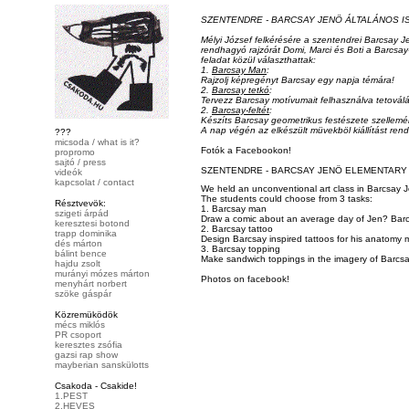
SZENTENDRE - BARCSAY JENÖ ÁLTALÁNOS ISK
Mélyi József felkérésére a szentendrei Barcsay Je
rendhagyó rajzórát Domi, Marci és Boti a Barcsay
feladat közül választhattak:
1.
Barcsay Man
:
Rajzolj képregényt
Barcsay egy napja
témára!
2.
Barcsay tetkó
:
Tervezz Barcsay motívumait felhasználva tetoválá
2.
Barcsay-feltét
:
Készíts Barcsay geometrikus festészete szellemé
A nap végén az elkészült müvekböl kiállítást rend
???
micsoda / what is it?
Fotók a Facebookon!
propromo
sajtó / press
SZENTENDRE - BARCSAY JENÖ ELEMENTARY S
videók
kapcsolat / contact
We held an unconventional art class in Barcsay 
The students could choose from 3 tasks:
Résztvevök:
1. Barcsay man
szigeti árpád
Draw a comic about an average day of Jen? Bar
keresztesi botond
2. Barcsay tattoo
trapp dominika
Design Barcsay inspired tattoos for his anatomy 
dés márton
3. Barcsay topping
bálint bence
Make sandwich toppings in the imagery of Barcsay
hajdu zsolt
murányi mózes márton
Photos on facebook!
menyhárt norbert
szöke gáspár
Közremüködök
mécs miklós
PR csoport
keresztes zsófia
gazsi rap show
mayberian sanskülotts
Csakoda - Csakide!
1.PEST
2.HEVES