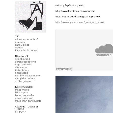
szöke gáspár aka gazsi
http://www.facebook.com/aauevk
http://soundcloud.com/gazsi-rap-show/
http://www.myspace.com/gazsi_rap_show
???
micsoda / what is it?
propromo
sajtó / press
videók
kapcsolat / contact
Résztvevök:
szigeti árpád
keresztesi botond
trapp dominika
dés márton
bálint bence
hajdu zsolt
murányi mózes márton
menyhárt norbert
szöke gáspár
Közremüködök
mécs miklós
PR csoport
keresztes zsófia
gazsi rap show
mayberian sanskülotts
Csakoda - Csakide!
1.PEST
2.HEVES