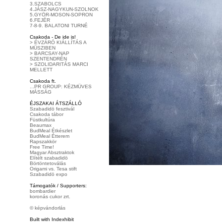
3.SZABOLCS
4.JÁSZ-NAGYKUN-SZOLNOK
5.GYÖR-MOSON-SOPRON
6.FEJÉR
7-8-9. BALATONI TURNÉ
Csakoda - De ide is!
> ÉVZÁRÓ KIÁLLÍTÁS A
MÜSZIBEN
> BARCSAY-NAP
SZENTENDRÉN
> SZOLIDARITÁS MARCI
MELLETT
Csakoda ft.
...PR GROUP: KÉZMÜVES
MÁSSÁG
ÉJSZAKAI ÁTSZÁLLÓ
Szabadidö fesztivál
Csakoda tábor
Füstkultúra
Beaumax
BudMeal Étkészlet
BudMeal Étterem
Rapszakkör
Free Time!
Magyar Absztraktok
Elítélt szabadidö
Börtöntetoválás
Origami vs. Tesa stift
Szabadidö expo
Támogatók / Supporters:
bombardier
koronás cukor zrt.
© képvándorlás
Built with Indexhibit